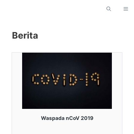
Skip
M
to
content
Berita
Waspada nCoV 2019