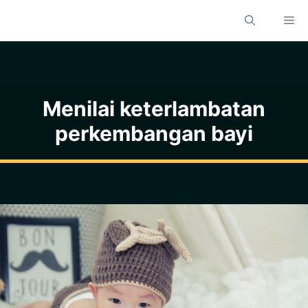
Skip
M
to
content
Menilai keterlambatan
perkembangan bayi