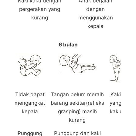
Kaki kaku dengan
Anak berjalan
pergerakan yang
dengan
kurang
menggunakan
kepala
6 bulan
Tidak dapat
Tangan belum meraih
Kaki
mengangkat
barang sekitar(refleks
yang
kepala
grasping) masih
kaku
kurang
Punggung
Punggung dan kaki