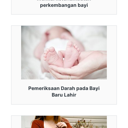
perkembangan bayi
Pemeriksaan Darah pada Bayi
Baru Lahir