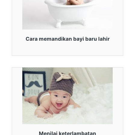
Cara memandikan bayi baru lahir
Menilai keterlambatan